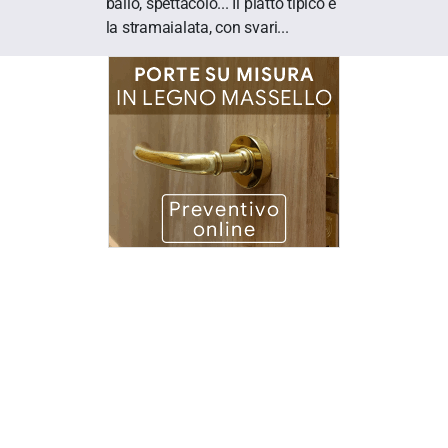
ballo, spettacolo... Il piatto tipico è
la stramaialata, con svari...