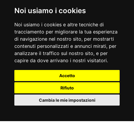
Nati Oggi
Noi usiamo i cookies
06/08/1965
06/08/1972
Marco Liorni
Geri Halliwell
Noi usiamo i cookies e altre tecniche di
Conduttore tv italiano
Cantautrice britannica
tracciamento per migliorare la tua esperienza
Accadde Oggi
di navigazione nel nostro sito, per mostrarti
06/08/1932
06/08/1926
contenuti personalizzati e annunci mirati, per
Prima edizione della Mostra del Cinema di Venezia.
Gertrude Ederle è la prima donna ad attraversare a nuoto la
Manica.
analizzare il traffico sul nostro sito, e per
Aforismi
capire da dove arrivano i nostri visitatori.
Mantieni il tuo volto in pieno sole, e non potrai vedere l'ombra.
Il saggio sa di essere stupido, è lo stupido invece che crede di
Helen Keller
essere saggio.
Accetto
William Shakespeare
Rifiuto
Cambia le mie impostazioni
Partner