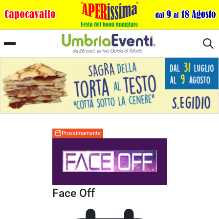
Macerata
Prossimamente
Face Off