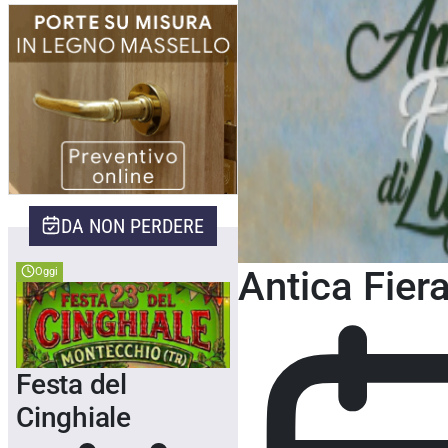
Home
>
Eventi Medicina
>
Antica Fiera di 
DA NON PERDERE
Antica Fiera
Oggi
Festa del
Cinghiale