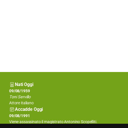
Nati Oggi
09/08/1939
09/08/1959
Romano Prodi
Toni Servillo
Politico
Attore italiano
Accadde Oggi
09/08/1173
09/08/1991
Iniziano i lavori della Torre di Pisa.
Viene assassinato il magistrato Antonino Scopelliti.