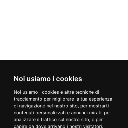
Noi usiamo i cookies
Nati Oggi
10/08/1965
10/08/1810
Lorella Cuccarini
Camillo Benso Conte di Cavour
Noi usiamo i cookies e altre tecniche di
Conduttrice televisiva, showgirl, cantante e ballerina
Politico e statista italiano
tracciamento per migliorare la tua esperienza
Accadde Oggi
di navigazione nel nostro sito, per mostrarti
10/08/1983
10/08/1984
contenuti personalizzati e annunci mirati, per
Lucio Gelli evade dal carcere di Ginevra, si costituirà quattro
Debuttano i Red Hot Chili Peppers.
analizzare il traffico sul nostro sito, e per
anni più tardi.
Aforismi
capire da dove arrivano i nostri visitatori.