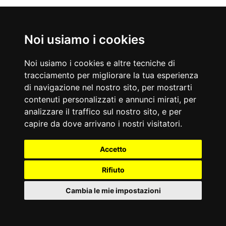
Noi usiamo i cookies
Noi usiamo i cookies e altre tecniche di
tracciamento per migliorare la tua esperienza
di navigazione nel nostro sito, per mostrarti
contenuti personalizzati e annunci mirati, per
analizzare il traffico sul nostro sito, e per
capire da dove arrivano i nostri visitatori.
Terni
(TR)
L'appuntamento viene realizzato
Accetto
grazie all'impegno dei soci e dei
collaboratori del gruppo
Rifiuto
micologico, che porteranno in
mostra i funghi raccolti in questi
Cambia le mie impostazioni
giorni. Saranno esposte tutte le
specie di funghi, sia commestibili
che velenose, con un particolare