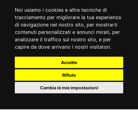
Marco Liorni
Geri Halliwell
Noi usiamo i cookies e altre tecniche di
Conduttore tv italiano
Cantautrice britannica
tracciamento per migliorare la tua esperienza
Accadde Oggi
di navigazione nel nostro sito, per mostrarti
06/08/1932
06/08/1926
contenuti personalizzati e annunci mirati, per
Prima edizione della Mostra del Cinema di Venezia.
Gertrude Ederle è la prima donna ad attraversare a nuoto la
Manica.
analizzare il traffico sul nostro sito, e per
Aforismi
capire da dove arrivano i nostri visitatori.
Finché rimaniamo generici chiunque può imitarci, mentre il
Strano come una discesa vista dal basso somigli tanto a una
nostro particolare non può imitarlo nessuno; perché? Perché gli
salita.
Accetto
altri non lo hanno vissuto.
Anonimo
Johann Wolfgang Göethe
Rifiuto
Cambia le mie impostazioni
Partner
©
Privacy
Tutti i
2000
Part. IVA
&
Condizioni