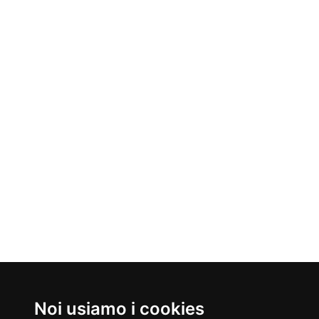
Nati Oggi
Noi usiamo i cookies
06/08/1965
06/08/1972