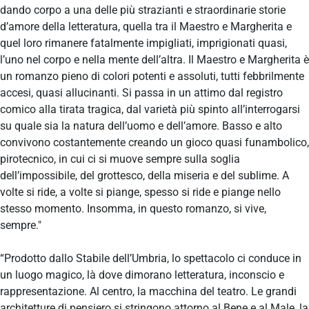
dando corpo a una delle più strazianti e straordinarie storie
d’amore della letteratura, quella tra il Maestro e Margherita e
quel loro rimanere fatalmente impigliati, imprigionati quasi,
l’uno nel corpo e nella mente dell’altra. Il Maestro e Margherita è
un romanzo pieno di colori potenti e assoluti, tutti febbrilmente
accesi, quasi allucinanti. Si passa in un attimo dal registro
comico alla tirata tragica, dal varietà più spinto all’interrogarsi
su quale sia la natura dell’uomo e dell’amore. Basso e alto
convivono costantemente creando un gioco quasi funambolico,
pirotecnico, in cui ci si muove sempre sulla soglia
dell’impossibile, del grottesco, della miseria e del sublime. A
volte si ride, a volte si piange, spesso si ride e piange nello
stesso momento. Insomma, in questo romanzo, si vive,
sempre."
“Prodotto dallo Stabile dell’Umbria, lo spettacolo ci conduce in
un luogo magico, là dove dimorano letteratura, inconscio e
rappresentazione. Al centro, la macchina del teatro. Le grandi
architetture di pensiero si stringono attorno al Bene e al Male, la