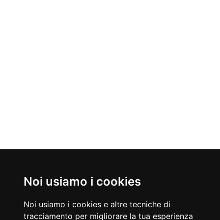
Noi usiamo i cookies
Nati Oggi
08/08/1953
08/08/1919
Nigel Mansell
Dino De Laurentiis
Noi usiamo i cookies e altre tecniche di
Pilota automobilistico britannico
Produttore cinematografico
tracciamento per migliorare la tua esperienza