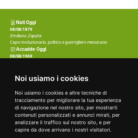
Nati Oggi
08/08/1937
08/08/1879
Bruno Lauzi
Emiliano Zapata
Cantautore, compositore e cabarettista italiano
Capo rivoluzionario, politico e guerrigliero messicano
Accadde Oggi
08/08/1786
08/08/1969
Prima scalata del Monte Bianco.
Viene scattata ai Beatles la celebre foto sulle strisce pedonali di
Abbey Road.
Aforismi
Noi usiamo i cookies
La passione per la distruzione è anche una passione creativa.
Il tatto è la capacità di descrivere gli altri come loro stessi si
Michail Bakunin
vedono.
Noi usiamo i cookies e altre tecniche di
Abraham Lincoln
tracciamento per migliorare la tua esperienza
di navigazione nel nostro sito, per mostrarti
contenuti personalizzati e annunci mirati, per
analizzare il traffico sul nostro sito, e per
capire da dove arrivano i nostri visitatori.