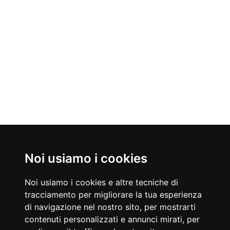
Nati Oggi
Noi usiamo i cookies
08/08/1919
08/08/1937
Dino De Laurentiis
Bruno Lauzi
Noi usiamo i cookies e altre tecniche di
Produttore cinematografico
Cantautore, compositore e cabarettista italiano
tracciamento per migliorare la tua esperienza
Accadde Oggi
di navigazione nel nostro sito, per mostrarti
08/08/1959
08/08/1786
contenuti personalizzati e annunci mirati, per
Muore Don Luigi Sturzo.
Prima scalata del Monte Bianco.