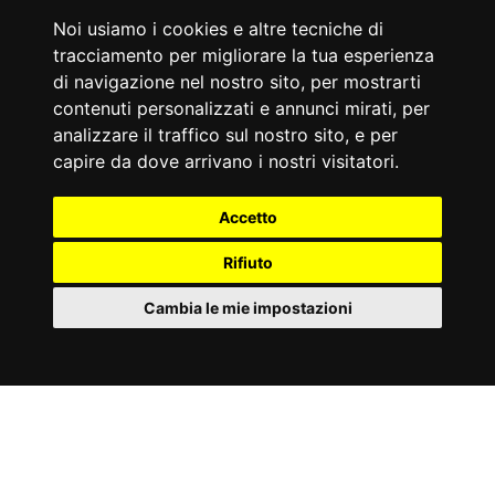
06/08/1965
06/08/1972
Noi usiamo i cookies e altre tecniche di
Marco Liorni
Geri Halliwell
tracciamento per migliorare la tua esperienza
Conduttore tv italiano
Cantautrice britannica
Accadde Oggi
di navigazione nel nostro sito, per mostrarti
06/08/1932
06/08/1926
contenuti personalizzati e annunci mirati, per
Prima edizione della Mostra del Cinema di Venezia.
Gertrude Ederle è la prima donna ad attraversare a nuoto la
analizzare il traffico sul nostro sito, e per
Manica.
capire da dove arrivano i nostri visitatori.
Aforismi
Il saggio sa di essere stupido, è lo stupido invece che crede di
La forza dei governi è inversamente proporzionale al peso delle
Accetto
essere saggio.
imposte.
William Shakespeare
Anonimo
Rifiuto
Cambia le mie impostazioni
Partner
©
Privacy