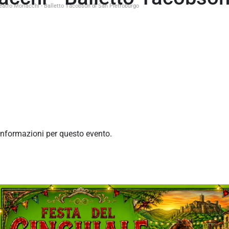
eatro Morlacchi - Balletto Yacobson di San Pietroburgo
informazioni per questo evento.