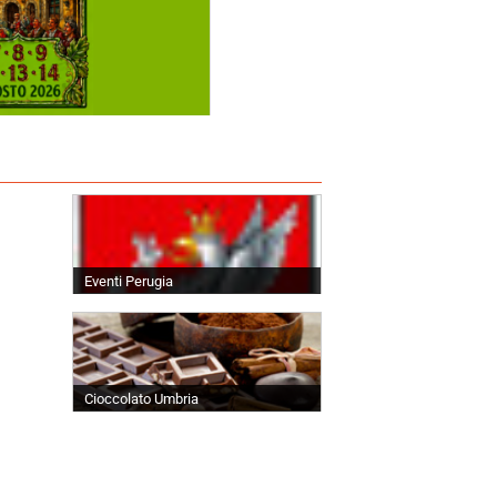
Eventi Perugia
Cioccolato Umbria