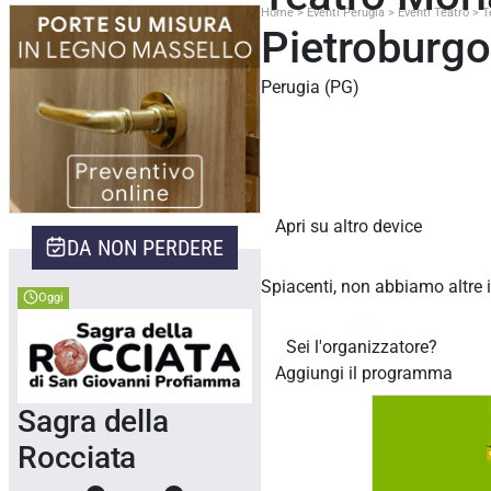
Home
>
Eventi Perugia
>
Eventi Teatro
>
T
Pietroburgo
Perugia (PG)
Apri su altro device
DA NON PERDERE
Spiacenti,
non abbiamo altre 
Oggi
Sei l'organizzatore?
Aggiungi il programma
Sagra della
Rocciata