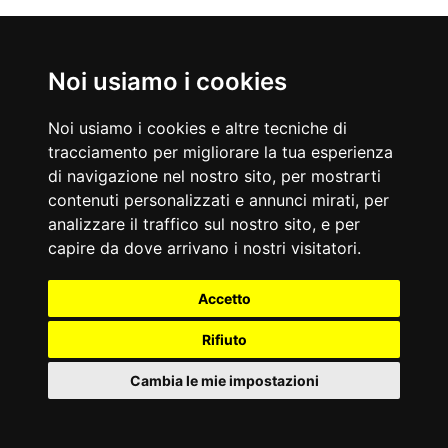
Nati Oggi
Noi usiamo i cookies
08/08/1937
08/08/1879
Bruno Lauzi
Emiliano Zapata
Noi usiamo i cookies e altre tecniche di
Cantautore, compositore e cabarettista italiano
Capo rivoluzionario, politico e guerrigliero messicano
tracciamento per migliorare la tua esperienza
Accadde Oggi
di navigazione nel nostro sito, per mostrarti
08/08/1786
08/08/1969
contenuti personalizzati e annunci mirati, per
Prima scalata del Monte Bianco.
Viene scattata ai Beatles la celebre foto sulle strisce pedonali di
Abbey Road.
analizzare il traffico sul nostro sito, e per
Aforismi
capire da dove arrivano i nostri visitatori.
Le cose piccole hanno l'aria di nulla ma danno la pace. Sono
COROLLARIO DI KOHN ALLA LEGGE DI MURPHY: Due torti
come i fiori dei campi verdi. Li crediamo senza profumo e tutti
sono solo l'inizio.
Accetto
insieme imbalsamano l'aria.
Arthur Bloch
Georges Bernanos
Rifiuto
Cambia le mie impostazioni