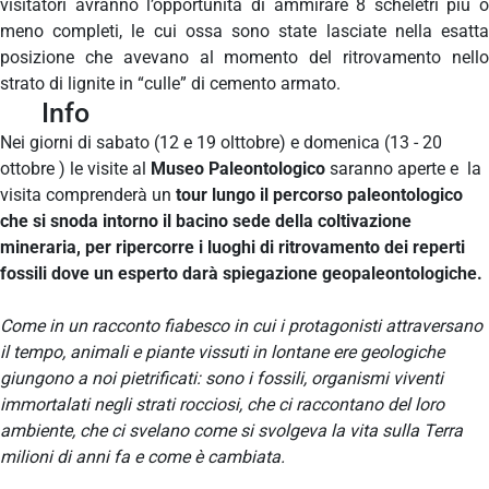
visitatori avranno l’opportunità di ammirare 8 scheletri più o
meno completi, le cui ossa sono state lasciate nella esatta
posizione che avevano al momento del ritrovamento nello
strato di lignite in “culle” di cemento armato.
Info
Nei giorni di sabato (12 e 19 olttobre) e domenica (13 - 20
ottobre ) le visite al
Museo Paleontologico
saranno aperte e la
visita comprenderà un
tour lungo il percorso paleontologico
che si snoda intorno il bacino sede della coltivazione
mineraria, per ripercorre i luoghi di ritrovamento dei reperti
fossili dove un esperto darà spiegazione geopaleontologiche.
Come in un racconto fiabesco in cui i protagonisti attraversano
il tempo, animali e piante vissuti in lontane ere geologiche
giungono a noi pietrificati: sono i fossili, organismi viventi
immortalati negli strati rocciosi, che ci raccontano del loro
ambiente, che ci svelano come si svolgeva la vita sulla Terra
milioni di anni fa e come è cambiata.