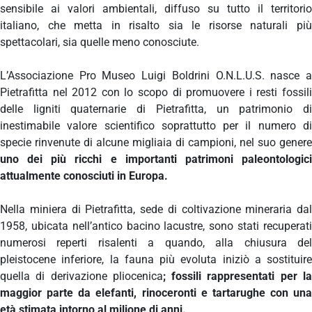
sensibile ai valori ambientali, diffuso su tutto il territorio
italiano, che metta in risalto sia le risorse naturali più
spettacolari, sia quelle meno conosciute.
L’Associazione Pro Museo Luigi Boldrini O.N.L.U.S. nasce a
Pietrafitta nel 2012 con lo scopo di promuovere i resti fossili
delle ligniti quaternarie di Pietrafitta, un patrimonio di
inestimabile valore scientifico soprattutto per il numero di
specie rinvenute di alcune migliaia di campioni, nel suo genere
uno dei più ricchi e importanti patrimoni paleontologici
attualmente conosciuti in Europa.
Nella miniera di Pietrafitta, sede di coltivazione mineraria dal
1958, ubicata nell’antico bacino lacustre, sono stati recuperati
numerosi reperti risalenti a quando, alla chiusura del
pleistocene inferiore, la fauna più evoluta iniziò a sostituire
quella di derivazione pliocenica
; fossili rappresentati per l
maggior parte da elefanti, rinoceronti e tartarughe con una
età stimata intorno al milione di anni.