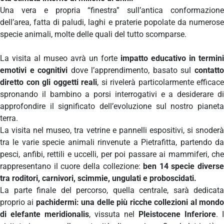
Una vera e propria “finestra” sull’antica conformazione
dell’area, fatta di paludi, laghi e praterie popolate da numerose
specie animali, molte delle quali del tutto scomparse.
La visita al museo avrà un forte
impatto educativo in termini
emotivi e cognitivi
dove l’apprendimento, basato sul
contatt
diretto con gli oggetti reali
, si rivelerà particolarmente efficace
spronando il bambino a porsi interrogativi e a desiderare di
approfondire il significato dell’evoluzione sul nostro pianeta
terra.
La visita nel museo, tra vetrine e pannelli espositivi, si snoderà
tra le varie specie animali rinvenute a Pietrafitta, partendo da
pesci, anfibi, rettili e uccelli, per poi passare ai mammiferi, che
rappresentano il cuore della collezione:
ben 14 specie diverse
tra roditori, carnivori, scimmie, ungulati e proboscidati.
La parte finale del percorso, quella centrale, sarà dedicata
proprio ai
pachidermi: una delle più ricche collezioni al mond
di elefante meridionalis
, vissuta nel
Pleistocene Inferiore
. I