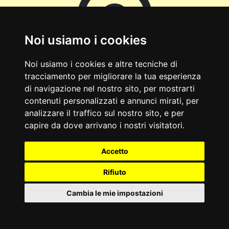
Noi usiamo i cookies
Noi usiamo i cookies e altre tecniche di
tracciamento per migliorare la tua esperienza
di navigazione nel nostro sito, per mostrarti
Ponte Rio
(PG)
contenuti personalizzati e annunci mirati, per
Anticamente è la fiera e mercato
analizzare il traffico sul nostro sito, e per
di antiquariato, collezionismo,
capire da dove arrivano i nostri visitatori.
vintage, modernariato; un evento
molto interessante per
Accetto
appassionati e semplici curiosi.
Rifiuto
Si svolge a Todi, in località Ponte
Rio, dalle 9:00 al tramonto.
Cambia le mie impostazioni
Anticamente si svolge anche a: •
Foligno (consulta calendario) •
Orvieto (consulta calendario) •