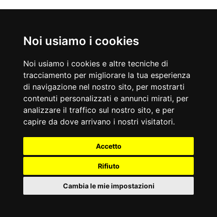
Noi usiamo i cookies
Nati Oggi
08/08/1919
08/08/1937
Noi usiamo i cookies e altre tecniche di
Dino De Laurentiis
Dustin Hoffman
tracciamento per migliorare la tua esperienza
Produttore cinematografico
Attore americano
di navigazione nel nostro sito, per mostrarti
Accadde Oggi
contenuti personalizzati e annunci mirati, per
08/08/1908
08/08/1969
Primo volo in pubblico dei fratelli Wright.
Viene scattata ai Beatles la celebre foto sulle strisce pedonali di
analizzare il traffico sul nostro sito, e per
Abbey Road.
capire da dove arrivano i nostri visitatori.
Aforismi
C'è vero progresso solo quando la tecnologia diventa per tutti.
A ciascuno è destinato il suo giorno.
Accetto
Anonimo
Virgilio
Rifiuto
Cambia le mie impostazioni