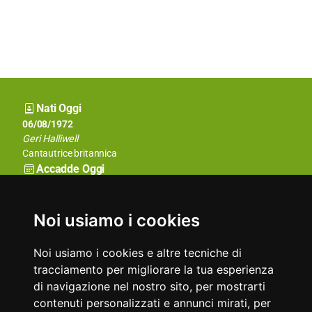
Nati Oggi
06/08/1928
06/08/1972
Andy Warhol
Geri Halliwell
Attore e produttore cinematografico
Cantautrice britannica
Accadde Oggi
06/08/1932
06/08/1890
Prima edizione della Mostra del Cinema di Venezia.
Prima esecuzione per condanna alla sedia elettrica.
Aforismi
Noi usiamo i cookies
L'uomo che arrossisce non è del tutto un bruto.
A volte ciò che si tace arreca maggior piacere di ciò che si dice.
Edward Young
Pindaro
Noi usiamo i cookies e altre tecniche di
tracciamento per migliorare la tua esperienza
di navigazione nel nostro sito, per mostrarti
contenuti personalizzati e annunci mirati, per