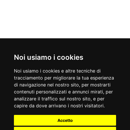
Nati Oggi
Noi usiamo i cookies
08/08/1953
08/08/1919
Nigel Mansell
Dino De Laurentiis
Noi usiamo i cookies e altre tecniche di
Pilota automobilistico britannico
Produttore cinematografico
tracciamento per migliorare la tua esperienza
Accadde Oggi
di navigazione nel nostro sito, per mostrarti
08/08/1974
08/08/1959
contenuti personalizzati e annunci mirati, per
Richard Nixon annuncia in diretta TV le dimissioni da presidente
Muore Don Luigi Sturzo.
USA per lo scandalo Watergate.
Aforismi
analizzare il traffico sul nostro sito, e per
L'egoismo non consiste nel vivere come ci pare ma nell'esigere
Chi sa fare la musica la fa, chi la sa fare meno la insegna, chi la
capire da dove arrivano i nostri visitatori.
che gli altri vivano come pare a noi.
sa fare ancora meno la organizza, chi la sa fare così così la
Oscar Wilde
critica.
Accetto
Luciano Pavarotti