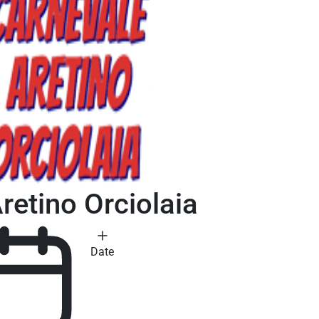
>
Carnevale Aretino Orciolaia
retino Orciolaia
Date