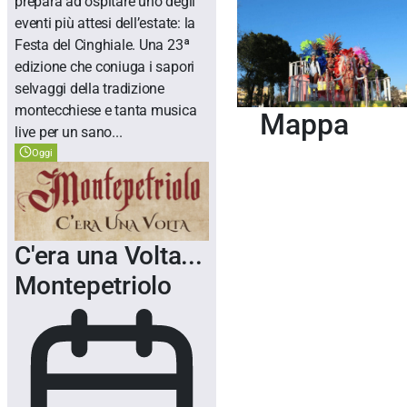
prepara ad ospitare uno degli
eventi più attesi dell’estate: la
Festa del Cinghiale. Una 23ª
edizione che coniuga i sapori
selvaggi della tradizione
montecchiese e tanta musica
Mappa
live per un sano...
Oggi
C'era una Volta...
Montepetriolo