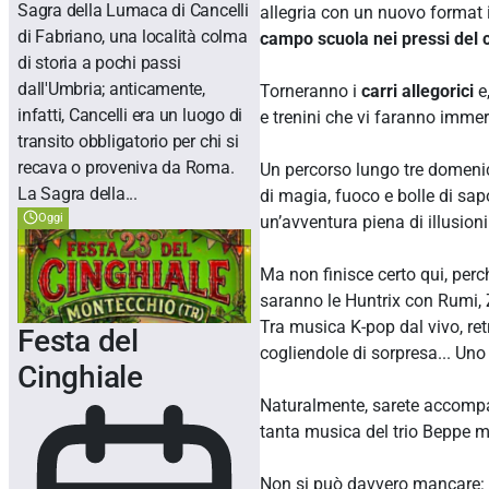
Sagra della Lumaca di Cancelli
allegria con un nuovo format i
di Fabriano, una località colma
campo scuola nei pressi del c
di storia a pochi passi
dall'Umbria; anticamente,
Torneranno i
carri allegorici
e,
infatti, Cancelli era un luogo di
e trenini che vi faranno immer
transito obbligatorio per chi si
recava o proveniva da Roma.
Un percorso lungo tre domenic
La Sagra della...
di magia, fuoco e bolle di sap
Oggi
un’avventura piena di illusion
Ma non finisce certo qui, perc
saranno le Huntrix con Rumi, 
Tra musica K-pop dal vivo, ret
Festa del
cogliendole di sorpresa... Uno 
Cinghiale
Naturalmente, sarete accompag
tanta musica del trio Beppe m
Non si può davvero mancare: