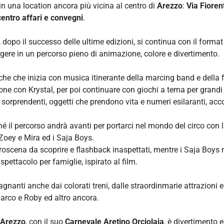
n una location ancora più vicina al centro di
Arezzo
:
Via Fioren
entro affari e convegni
.
 dopo il successo delle ultime edizioni, si continua con il forma
gere in un percorso pieno di animazione, colore e divertimento.
he che inizia con musica itinerante della marcing band e della f
one con Krystal, per poi continuare con giochi a tema per grandi 
i sorprendenti, oggetti che prendono vita e numeri esilaranti, a
hé il percorso andrà avanti per portarci nel mondo del circo con l
Zoey e Mira ed i Saja Boys.
roscena da scoprire e flashback inaspettati, mentre i Saja Boys 
spettacolo per famiglie, ispirato al film.
nanti anche dai colorati treni, dalle straordinmarie attrazioni 
arco e Roby ed altro ancora.
Arezzo
, con il suo
Carnevale Aretino Orciolaia
, è divertimento e