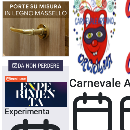
Home
>
Eventi Arezzo
>
Eventi Carnevale
DA NON PERDERE
Carnevale A
Imminente
Experimenta