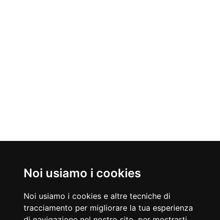
Noi usiamo i cookies
Nati Oggi
08/08/1937
08/08/1937
Noi usiamo i cookies e altre tecniche di
Bruno Lauzi
Dustin Hoffman
tracciamento per migliorare la tua esperienza
Cantautore, compositore e cabarettista italiano
Attore americano
di navigazione nel nostro sito, per mostrarti
Accadde Oggi