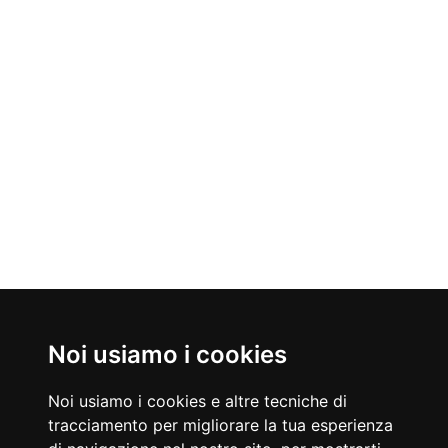
Noi usiamo i cookies
Nati Oggi
08/08/1953
08/08/1937
Noi usiamo i cookies e altre tecniche di
Nigel Mansell
Dustin Hoffman
tracciamento per migliorare la tua esperienza
Pilota automobilistico britannico
Attore americano