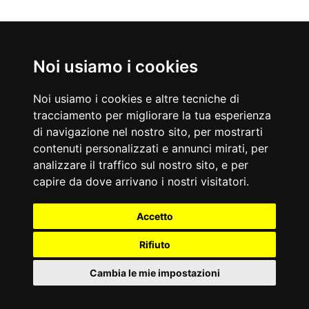
Nati Oggi
Noi usiamo i cookies
09/08/1957
09/08/1959
Melanie Griffith
Toni Servillo
Noi usiamo i cookies e altre tecniche di
Attrice statunitense
Attore italiano
tracciamento per migliorare la tua esperienza
Accadde Oggi
di navigazione nel nostro sito, per mostrarti
09/08/1945
09/08/1991
contenuti personalizzati e annunci mirati, per
Bomba atomica su Nagasaki.
Viene assassinato il magistrato Antonino Scopelliti.
Aforismi
analizzare il traffico sul nostro sito, e per
Il credere tutto o il dubitare del tutto sono due soluzioni
Vi sono tentazioni terribili; e ci vuole forza e coraggio a cedervi.
capire da dove arrivano i nostri visitatori.
ugualmente comode che ci dispensano entrambe dal pensare.
Oscar Wilde
Anonimo
Accetto
Rifiuto
Cambia le mie impostazioni
Partner