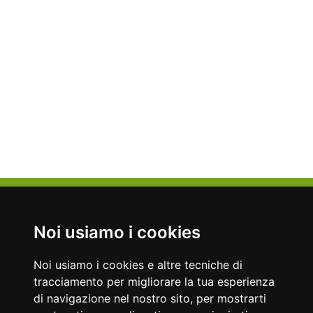
Nati Oggi
08/08/1981
08/08/1879
Noi usiamo i cookies
Roger Federer
Emiliano Zapata
Tennista
Capo rivoluzionario, politico e guerrigliero messicano
Noi usiamo i cookies e altre tecniche di
Accadde Oggi
tracciamento per migliorare la tua esperienza
08/08/1969
08/08/1786
di navigazione nel nostro sito, per mostrarti
Viene scattata ai Beatles la celebre foto sulle strisce pedonali di
Prima scalata del Monte Bianco.