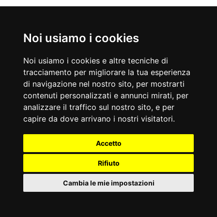
Noi usiamo i cookies
Nati Oggi
07/08/1873
07/08/1962
Noi usiamo i cookies e altre tecniche di
Valentino Soldani
Albertino
tracciamento per migliorare la tua esperienza
Drammaturgo, giornalista e sceneggiatore italiano
Disc jockey e conduttore di programmi radiofonici e televisivi
di navigazione nel nostro sito, per mostrarti
Accadde Oggi
contenuti personalizzati e annunci mirati, per
07/08/1942
07/08/1931
Gli americani sbarcano a Guadalcanal, combattutissimo
Ad Arezzo ha luogo la prima edizione della Giostra del Saracino
analizzare il traffico sul nostro sito, e per
caposaldo del Pacifico.
dell'era moderna.
capire da dove arrivano i nostri visitatori.
Aforismi
È assai più facile essere caritatevole che giusto.
LEGGE DI MOSSES: Quando non guardi, segnano.
Accetto
Arturo Graf
Arthur Bloch
Rifiuto
Cambia le mie impostazioni