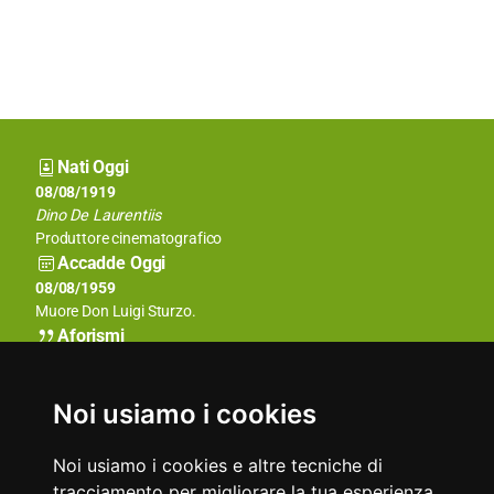
Nati Oggi
08/08/1953
08/08/1919
Nigel Mansell
Dino De Laurentiis
Pilota automobilistico britannico
Produttore cinematografico
Accadde Oggi
08/08/1974
08/08/1959
Richard Nixon annuncia in diretta TV le dimissioni da presidente
Muore Don Luigi Sturzo.
USA per lo scandalo Watergate.
Aforismi
Chi sa fare la musica la fa, chi la sa fare meno la insegna, chi la
Impara a vivere con te stesso.
sa fare ancora meno la organizza, chi la sa fare così così la
Persio
critica.
Noi usiamo i cookies
Luciano Pavarotti
Noi usiamo i cookies e altre tecniche di
tracciamento per migliorare la tua esperienza