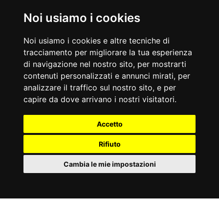
Nati Oggi
07/08/1962
07/08/1873
Noi usiamo i cookies
Albertino
Valentino Soldani
Disc jockey e conduttore di programmi radiofonici e televisivi
Drammaturgo, giornalista e sceneggiatore italiano
Noi usiamo i cookies e altre tecniche di
Accadde Oggi
tracciamento per migliorare la tua esperienza
07/08/1944
07/08/1974
di navigazione nel nostro sito, per mostrarti
All'Università di Harvard viene presentato Mark I, il primo
Philippe Petit cammina su un cavo d'acciaio teso tra le cime
contenuti personalizzati e annunci mirati, per
calcolatore aritmetico universale; è lungo 16 metri e pesa 4
delle Twin Towers di New York.
tonnellate.
Aforismi
analizzare il traffico sul nostro sito, e per
Il gatto con i guanti non acchiappa il topo.
ASSIOMA DELL'ESERCITO: Ogni ordine che può essere
capire da dove arrivano i nostri visitatori.
Benjamin Franklin
frainteso è stato frainteso.
Arthur Bloch
Accetto
Rifiuto
Cambia le mie impostazioni
Partner