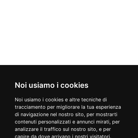
Noi usiamo i cookies
Nati Oggi
09/08/1960
09/08/1963
Noi usiamo i cookies e altre tecniche di
Barbara De Rossi
Whitney Houston
tracciamento per migliorare la tua esperienza
Attrice e conduttrice televisiva italiana
Cantante e attrice statunitense
di navigazione nel nostro sito, per mostrarti
Accadde Oggi
contenuti personalizzati e annunci mirati, per
09/08/1991
09/08/1945
Viene assassinato il magistrato Antonino Scopelliti.
Bomba atomica su Nagasaki.
analizzare il traffico sul nostro sito, e per
Aforismi
capire da dove arrivano i nostri visitatori.