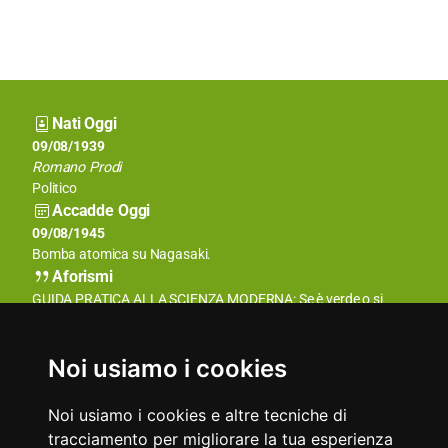
Nati Oggi
09/08/1920
09/08/1939
Enzo Biagi
Romano Prodi
Giornalista e conduttore televisivo
Politico
Accadde Oggi
09/08/1942
09/08/1945
Edith Stein viene uccisa ad Auschwitz.
Bomba atomica su Nagasaki.
Aforismi
Ti amo con tutta l'altezza, larghezza e profondità che la mia
GUIDA PRATICA ALLA SCIENZA MODERNA: Se è verde o si
anima può raggiungere, quando sentendosi lontana dagli
muove, è biologia. Se puzza, è chimica. Se non funziona, è
sguardi tende ai confini dell'Essere e della Grazia ideale. Ti amo
fisica.
con il respiro, i sorrisi e le lacrime di tutta la mia vita!
Arthur Bloch
Noi usiamo i cookies
Elizabeth Barrett Browning
Noi usiamo i cookies e altre tecniche di
tracciamento per migliorare la tua esperienza