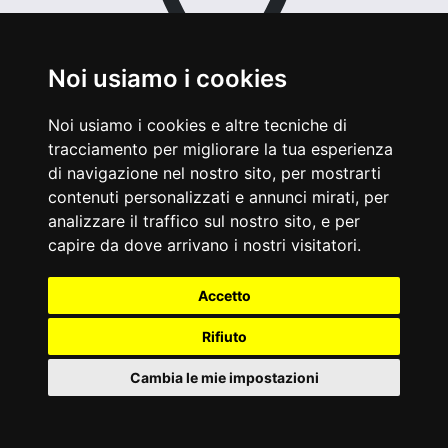
Noi usiamo i cookies
Montepetriolo
(PG)
Noi usiamo i cookies e altre tecniche di
42ª edizione di C'era una Volta...
tracciamento per migliorare la tua esperienza
Montepetriolo, una celebre festa
di navigazione nel nostro sito, per mostrarti
paesana dove è possibile
contenuti personalizzati e annunci mirati, per
degustare i piatti tipici della
analizzare il traffico sul nostro sito, e per
tradizione umbra e perugina. Tanti
capire da dove arrivano i nostri visitatori.
gli appuntamenti in programma
con spettacoli e musica. "Castello
Accetto
in cima di una collina pe...
Oggi
Rifiuto
Cambia le mie impostazioni