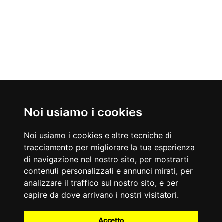
Nati Oggi
Noi usiamo i cookies
08/08/1879
08/08/1981
Emiliano Zapata
Roger Federer
Noi usiamo i cookies e altre tecniche di
Capo rivoluzionario, politico e guerrigliero messicano
Tennista
tracciamento per migliorare la tua esperienza
Accadde Oggi
di navigazione nel nostro sito, per mostrarti
08/08/1956
08/08/1969
contenuti personalizzati e annunci mirati, per
Tragedia nella miniera belga di Marcinelle dove perdono la vita
Viene scattata ai Beatles la celebre foto sulle strisce pedonali di
262 minatori, più della metà italiani.
Abbey Road.
analizzare il traffico sul nostro sito, e per
Aforismi
capire da dove arrivano i nostri visitatori.
In Italia l'unica istituzione che non sciopera mai è il sole; anzi fa
Il dandy dovrebbe aspirare ad essere ininterrottamente sublime.
degli straordinari.
Dovrebbe vivere e dormire davanti a uno specchio.
Accetto