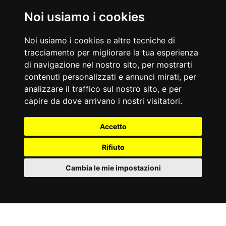
Noi usiamo i cookies
Nati Oggi
Noi usiamo i cookies e altre tecniche di
09/08/1963
09/08/1920
tracciamento per migliorare la tua esperienza
Whitney Houston
Enzo Biagi
Cantante e attrice statunitense
Giornalista e conduttore televisivo
di navigazione nel nostro sito, per mostrarti
Accadde Oggi
contenuti personalizzati e annunci mirati, per
09/08/1173
09/08/1930
analizzare il traffico sul nostro sito, e per
Iniziano i lavori della Torre di Pisa.
Esordisce nel mondo dei cartoon l’esplosiva Betty Boop.
capire da dove arrivano i nostri visitatori.
Aforismi
Per prima cosa, ammazziamo tutti gli avvocati.
Il cane è un gentiluomo. Spero di andare nel suo Paradiso, non
Accetto
William Shakespeare
in quello degli uomini.
Mark Twain
Rifiuto
Cambia le mie impostazioni
Partner