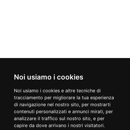
Noi usiamo i cookies
Nati Oggi
09/08/1957
09/08/1973
Noi usiamo i cookies e altre tecniche di
Melanie Griffith
Filippo Inzaghi
tracciamento per migliorare la tua esperienza
Attrice statunitense
Calciatore e allenatore
di navigazione nel nostro sito, per mostrarti
Accadde Oggi
contenuti personalizzati e annunci mirati, per
09/08/1930
09/08/1986
Esordisce nel mondo dei cartoon l’esplosiva Betty Boop.
Ultimo concerto dei Queen a Knebworth con il frontman Freddie
analizzare il traffico sul nostro sito, e per
Mercury.
capire da dove arrivano i nostri visitatori.