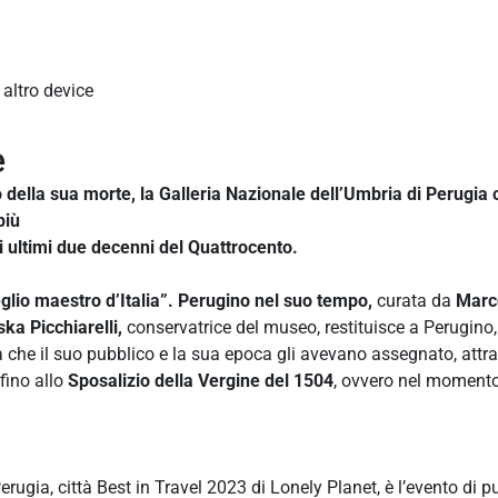
 altro device
e
 della sua morte, la Galleria Nazionale dell’Umbria di Perugia
più
li ultimi due decenni del Quattrocento.
glio maestro d’Italia”. Perugino nel suo tempo,
curata da
Marco
ka Picchiarelli,
conservatrice del museo, restituisce a Perugino
ca che il suo pubblico e la sua epoca gli avevano assegnato, attra
fino allo
Sposalizio della Vergine del 1504
, ovvero nel momento 
rugia, città Best in Travel 2023 di Lonely Planet, è l’evento di p