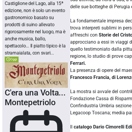
Castiglione del Lago, alla 15ª
delle sue botteghe di Perugia 
edizione, non è solo un evento
gastronomico basato su
La fondamentale impresa decor
prodotti di suino allevato
trova interpreti sublimi in pe
rigorosamente nel luogo, ma è
affreschi con
Storie del Crist
anche musica, ballo,
approcciano a essi in viaggi 
spettacolo... Il piatto tipico è la
quello testimoniato dalla pitt
stramaialata, con svari...
regione, lo studio di prove cap
Oggi
Ferrari.
La presenza di opere del maest
Francesco Francia, di Lorenz
C'era una Volta...
La mostra si avvale del contr
Fondazione Cassa di Risparmio 
Montepetriolo
Confindustria Umbria sezione t
Legacoop Toscana; media partne
Il
catalogo Dario Cimorelli Ed