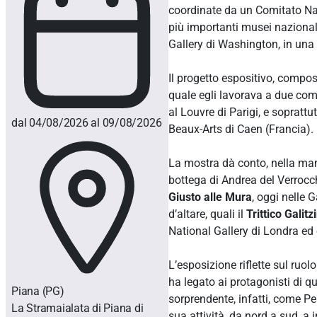
coordinate da un Comitato Nazio
più importanti musei nazionali 
Gallery di Washington, in una 
Il progetto espositivo, compo
quale egli lavorava a due comm
al Louvre di Parigi, e soprattu
dal 04/08/2026 al 09/08/2026
Beaux-Arts di Caen (Francia).
La mostra dà conto, nella man
bottega di Andrea del Verrocch
Giusto alle Mura
, oggi nelle G
d’altare, quali il
Trittico Galitz
National Gallery di Londra ed
L’esposizione riflette sul ruo
ha legato ai protagonisti di q
Piana
(PG)
sorprendente, infatti, come Pe
La Stramaialata di Piana di
sua attività, da nord a sud, a