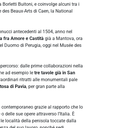
Borletti Buitoni, e coinvolge alcuni tra i
ée des Beaux-Arts di Caen, la National
Vannucci antecedenti al 1504, anno nel
a fra Amore e Castità
già a Mantova, ora
del Duomo di Perugia, oggi nel Musée des
ercorso: dalle prime collaborazioni nella
ome ad esempio le
tre tavole già in San
traordinari ritratti alle monumentali pale
rtosa di Pavia
, per gran parte alla
co contemporaneo grazie al rapporto che lo
 delle sue opere attraverso l’Italia. È
e località della penisola toccate dalla
lenza del suo lavoro, nonché sedi