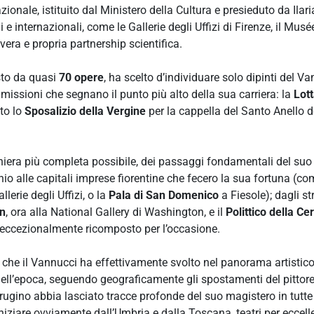
nale, istituito dal Ministero della Cultura e presieduto da Ilaria 
e internazionali, come le Gallerie degli Uffizi di Firenze, il Mus
vera e propria partnership scientifica.
sto da quasi
70 opere
, ha scelto d’individuare solo dipinti del 
issioni che segnano il punto più alto della sua carriera: la
Lott
tto lo
Sposalizio della Vergine
per la cappella del Santo Anello 
iera più completa possibile, dei passaggi fondamentali del suo p
io alle capitali imprese fiorentine che fecero la sua fortuna (c
allerie degli Uffizi, o la
Pala di San Domenico
a Fiesole); dagli s
in
, ora alla National Gallery di Washington, e il
Polittico della Ce
 eccezionalmente ricomposto per l’occasione.
lo che il Vannucci ha effettivamente svolto nel panorama artisti
uell’epoca, seguendo geograficamente gli spostamenti del pittore o
rugino abbia lasciato tracce profonde del suo magistero in tutte l
 iniziare ovviamente dall’Umbria e dalla Toscana, teatri per eccel