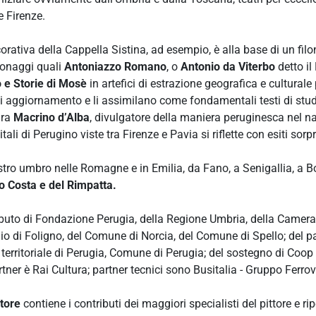
e Firenze.
ativa della Cappella Sistina, ad esempio, è alla base di un fil
rsonaggi quali
Antoniazzo Romano
, o
Antonio da Viterbo
detto il
o e Storie di Mosè
in artefici di estrazione geografica e cultural
di aggiornamento e li assimilano come fondamentali testi di stu
ura
Macrino d’Alba
, divulgatore della maniera peruginesca nel n
itali di Perugino viste tra Firenze e Pavia si riflette con esiti so
ro umbro nelle Romagne e in Emilia, da Fano, a Senigallia, a Bol
o Costa e del Rimpatta.
ibuto di Fondazione Perugia, della Regione Umbria, della Camera
di Foligno, del Comune di Norcia, del Comune di Spello; del patr
erritoriale di Perugia, Comune di Perugia; del sostegno di Coop 
r è Rai Cultura; partner tecnici sono Busitalia - Gruppo Ferrovi
itore
contiene i contributi dei maggiori specialisti del pittore e rip