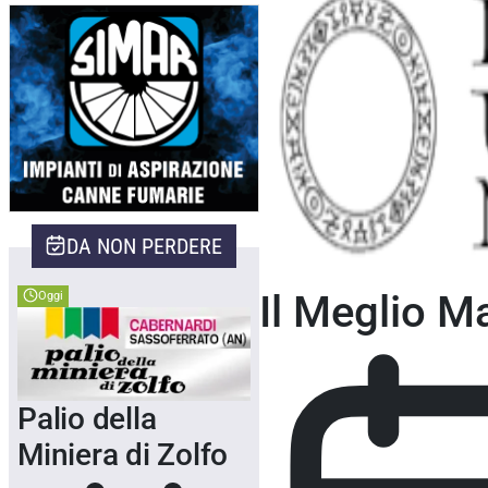
Home
>
Eventi Perugia
>
Eventi Mostre
>
DA NON PERDERE
Il Meglio M
Oggi
Palio della
Miniera di Zolfo