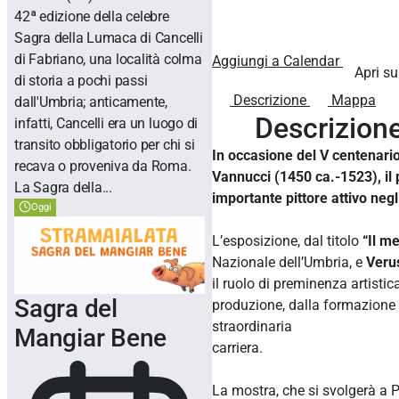
42ª edizione della celebre
Sagra della Lumaca di Cancelli
di Fabriano, una località colma
Aggiungi a Calendar
Apri su
di storia a pochi passi
Descrizione
Mappa
dall'Umbria; anticamente,
Descrizion
infatti, Cancelli era un luogo di
transito obbligatorio per chi si
In occasione del V centenario
recava o proveniva da Roma.
Vannucci (1450 ca.-1523), il 
La Sagra della...
importante pittore attivo neg
Oggi
L’esposizione, dal titolo
“Il me
Nazionale dell’Umbria, e
Verus
il ruolo di preminenza artisti
Sagra del
produzione, dalla formazione 
straordinaria
Mangiar Bene
carriera.
La mostra, che si svolgerà a Pe