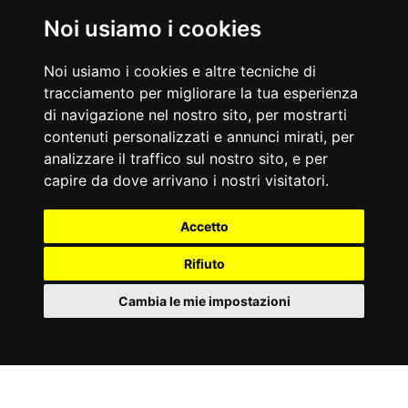
Noi usiamo i cookies
Nati Oggi
07/08/1956
07/08/1975
Noi usiamo i cookies e altre tecniche di
Gerry Scotti
Charlize Theron
tracciamento per migliorare la tua esperienza
Conduttore televisivo e showman
Attrice e modella
di navigazione nel nostro sito, per mostrarti
Accadde Oggi
contenuti personalizzati e annunci mirati, per
07/08/1782
07/08/1942
George Washington ordina la creazione del distintivo al merito
Gli americani sbarcano a Guadalcanal, combattutissimo
analizzare il traffico sul nostro sito, e per
militare per onorare i soldati feriti in battaglia.
caposaldo del Pacifico.
capire da dove arrivano i nostri visitatori.
Aforismi
Il parroco che conosce un duca ha abbastanza cognizioni.
La civetteria è lo champagne dell'amore.
Accetto
William Cowper
Anonimo
Rifiuto
Cambia le mie impostazioni
Partner