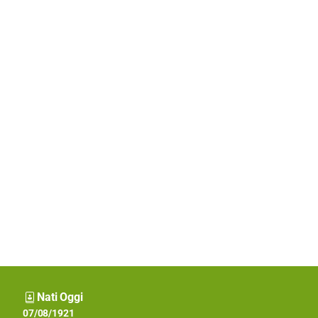
Nati Oggi
07/08/1975
07/08/1921