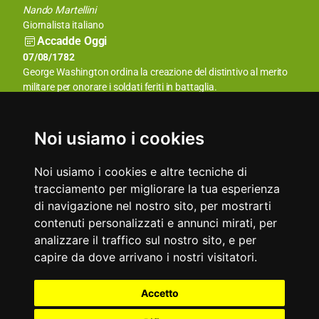
Charlize Theron
Nando Martellini
Attrice e modella
Giornalista italiano
Accadde Oggi
07/08/2008
07/08/1782
Muore Andrea Pininfarina.
George Washington ordina la creazione del distintivo al merito
militare per onorare i soldati feriti in battaglia.
Aforismi
Io credo ancora nel paradiso, ma almeno ora so che non è un
La burocrazia è un meccanismo gigante mosso da pigmei.
posto da cercare fuori perché non è dove vai, lo trovi dentro,
Honoré De Balzac
Noi usiamo i cookies
quando senti nella tua vita di far parte di qualcosa. E se lo trovi
quel momento dura per sempre.
Noi usiamo i cookies e altre tecniche di
Anonimo
tracciamento per migliorare la tua esperienza
di navigazione nel nostro sito, per mostrarti
contenuti personalizzati e annunci mirati, per
analizzare il traffico sul nostro sito, e per
Partner
capire da dove arrivano i nostri visitatori.
©
Privacy
Accetto
Tutti i
2000
Part. IVA
&
Condizioni
NewCom
diritti
Copyright
-
02327310542
Cookie
d'uso