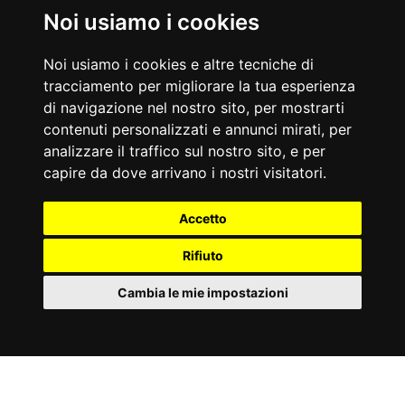
Nati Oggi
Noi usiamo i cookies
09/08/1920
09/08/1957
Enzo Biagi
Melanie Griffith
Noi usiamo i cookies e altre tecniche di
Giornalista e conduttore televisivo
Attrice statunitense
tracciamento per migliorare la tua esperienza
Accadde Oggi
di navigazione nel nostro sito, per mostrarti
09/08/1942
09/08/1986
contenuti personalizzati e annunci mirati, per
Edith Stein viene uccisa ad Auschwitz.
Ultimo concerto dei Queen a Knebworth con il frontman Freddie
Mercury.
analizzare il traffico sul nostro sito, e per
Aforismi
capire da dove arrivano i nostri visitatori.
A partire da una certa età, per amor proprio e per furberia, le
Frequentare persone diverse da noi non allarga i nostri
cose che desideriamo di più sono quelle a cui fingiamo di non
orizzonti; serve solo a confermarci nell'idea di essere unici.
Accetto
tenere.
Elizabeth Bowen
Marcel Proust
Rifiuto
Cambia le mie impostazioni
Partner