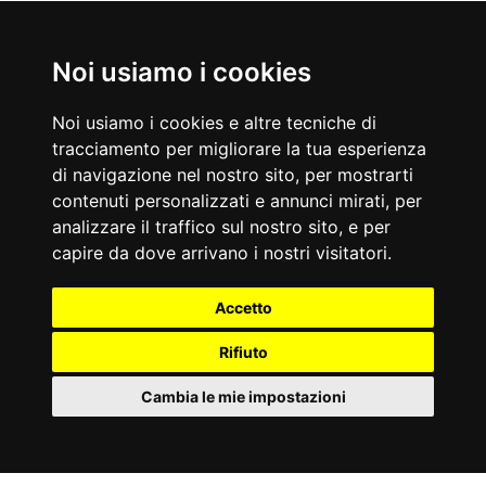
Nati Oggi
Noi usiamo i cookies
09/08/1960
09/08/1663
Barbara De Rossi
Ferdinando de' Medici
Noi usiamo i cookies e altre tecniche di
Attrice e conduttrice televisiva italiana
Principe italiano
tracciamento per migliorare la tua esperienza
Accadde Oggi
di navigazione nel nostro sito, per mostrarti
09/08/1892
09/08/1962
contenuti personalizzati e annunci mirati, per
Thomas Edison ottiene il brevetto per il telegrafo bidirezionale.
Muore lo scrittore Herman Hesse, Premio Nobel.
analizzare il traffico sul nostro sito, e per
Aforismi
capire da dove arrivano i nostri visitatori.
Nulla contribuisce meglio alla nostra serenità del non aver
So che bisogna dare a Dio ciò che è di Dio, ma il Papa non è Dio.
nessuna opinione.
Napoleone
Anonimo
Accetto
Rifiuto
Cambia le mie impostazioni
Partner