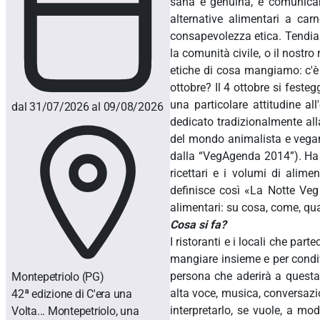
sana e genuina, e comunicand
alternative alimentari a carn
consapevolezza etica. Tendia
la comunità civile, o il nostr
etiche di cosa mangiamo: c'è 
ottobre? Il 4 ottobre si fest
una particolare attitudine al
dal 31/07/2026 al 09/08/2026
dedicato tradizionalmente all
del mondo animalista e vegan i
dalla “VegAgenda 2014”). Ha pu
ricettari e i volumi di alim
definisce così «La Notte Veg 
alimentari: su cosa, come, q
Cosa si fa?
I ristoranti e i locali che pa
mangiare insieme e per condiv
persona che aderirà a questa in
Montepetriolo
(PG)
alta voce, musica, conversazio
42ª edizione di C'era una
interpretarlo, se vuole, a mo
Volta... Montepetriolo, una