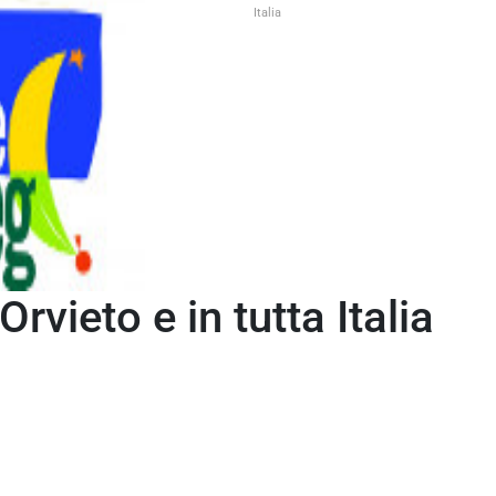
ioni e Festival
>
NotteVeg a Orvieto e in tutta Italia
rvieto e in tutta Italia