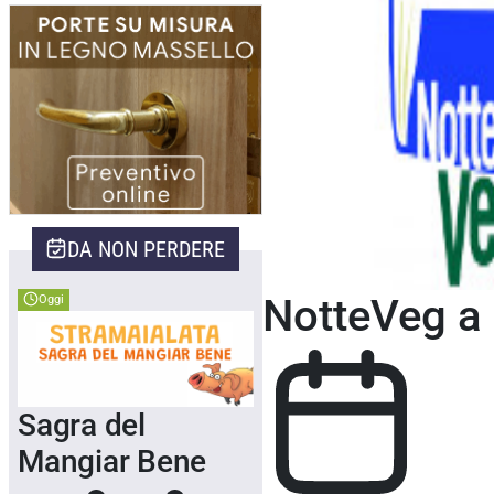
Home
>
Eventi Orvieto
>
Eventi Manifestaz
DA NON PERDERE
NotteVeg a O
Oggi
Sagra del
Mangiar Bene