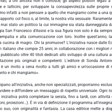
o, a chi ancora non li conosce, gli aspetti positivi legati 
e e latticini, per sviluppare la consapevolezza sulle proprie 
mo infatti a non pensare a quello che mangiamo come a una que
o rapporto col fisco o, al limite, la nostra vita sessuale. Rarame
mai stato un politico la cui immagine sia stata danneggiata d
eggia San Francesco d'Assisi e la sua figura non solo è da semp
l'empatia e alla comunicazione con loro. Inoltre quest'anno, l
a cucina di magro. Chi la promuove? L'iniziativa nasce dalle Edi
taliano che compie 25 anni, in collaborazione con i migliori rist
bblicato oltre 40 titoli dedicati allo sviluppo di una cultura an
entazione più originali e competenti. L'editore di Sonda Anto
è un invito a cena rivolto a tutti gli amici e un'occasione di r
uanto e chi mangiamo».
rtecipano all'iniziativa, anche non specializzati, proporranno es
idere e diffondere un messaggio di rispetto universale. Ogni lo
iziativa potrà completare la serata, fino a tardi, con attività or
ni, proiezioni…). È in via di definizione il programma all'insegn
do suo, con originalità e fantasia. La casa editrice mette a 