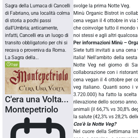
Sagra della Lumaca di Cancelli
svolge la prima Notte Veg.
di Fabriano, una località colma
Minù Organic Bistrot in collab
di storia a pochi passi
cena vegan il 4 ottobre in via 
dall'Umbria; anticamente,
che coinvolge tutto il mondo 
infatti, Cancelli era un luogo di
noi stessi e agli altri qualcosa
transito obbligatorio per chi si
Per informazioni Minù – Organ
recava o proveniva da Roma.
Siete tutti invitati a una cen
La Sagra della...
italia! Nell'ambito della ses
Notte Veg nel giorno di San
Oggi
collaborazione con i ristoranti
cena vegan il 4 ottobre per c
veg italiano. Quanti sono i v
3.720.000) ha fatto la scelta
C'era una Volta...
rilevazione dello scorso anno. 
Montepetriolo
animali (il 66,7% vs 30,8% deg
la salute (42,3% vs 28,2% dell
Cos'è la Notte Veg?
Nel cuore della Settimana In