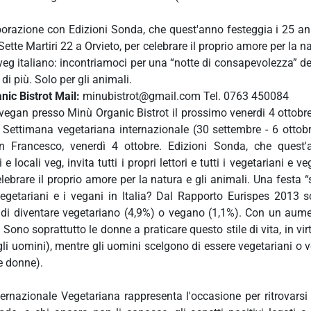
orazione con Edizioni Sonda, che quest'anno festeggia i 25 anni d
Sette Martiri 22 a Orvieto, per celebrare il proprio amore per la 
veg italiano: incontriamoci per una “notte di consapevolezza” de
 di più. Solo per gli animali.
ic Bistrot Mail:
minubistrot@gmail.com Tel. 0763 450084
a vegan presso Minù Organic Bistrot il prossimo venerdi 4 ottobr
ta Settimana vegetariana internazionale (30 settembre - 6 ottobr
 Francesco, venerdì 4 ottobre. Edizioni Sonda, che quest'an
 e locali veg, invita tutti i propri lettori e tutti i vegetariani e
elebrare il proprio amore per la natura e gli animali. Una festa
egetariani e i vegani in Italia? Dal Rapporto Eurispes 2013 s
 di diventare vegetariano (4,9%) o vegano (1,1%). Con un aumen
Sono soprattutto le donne a praticare questo stile di vita, in vir
li uomini), mentre gli uomini scelgono di essere vegetariani o ve
e donne).
ternazionale Vegetariana rappresenta l'occasione per ritrovars