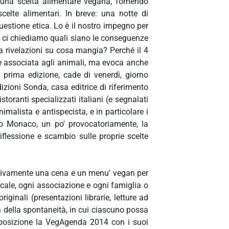
a una scelta alimentare vegana, fornendo
scelte alimentari. In breve: una notte di
stione etica. Lo è il nostro impegno per
nte ci chiediamo quali siano le conseguenze
a rivelazioni su cosa mangia? Perché il 4
re associata agli animali, ma evoca anche
a prima edizione, cade di venerdì, giorno
zioni Sonda, casa editrice di riferimento
oranti specializzati italiani (e segnalati
imalista e antispecista, e in particolare i
nio Monaco, un po' provocatoriamente, la
iflessione e scambio sulle proprie scelte
clusivamente una cena e un menu' vegan per
cale, ogni associazione e ogni famiglia o
iginali (presentazioni librarie, letture ad
a della spontaneità, in cui ciascuno possa
disposizione la VegAgenda 2014 con i suoi