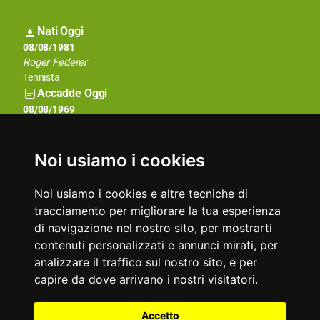
Nati Oggi
08/08/1879
08/08/1981
Emiliano Zapata
Roger Federer
Capo rivoluzionario, politico e guerrigliero messicano
Tennista
Accadde Oggi
08/08/1956
08/08/1969
Tragedia nella miniera belga di Marcinelle dove perdono la vita
Viene scattata ai Beatles la celebre foto sulle strisce pedonali di
262 minatori, più della metà italiani.
Abbey Road.
Aforismi
Noi usiamo i cookies
Vederti, udirti e non amarti: umana cosa non è.
Ognuno sogna i sogni che si merita.
Silvio Pellico
Gesualdo Bufalino
Noi usiamo i cookies e altre tecniche di
tracciamento per migliorare la tua esperienza
di navigazione nel nostro sito, per mostrarti
contenuti personalizzati e annunci mirati, per
analizzare il traffico sul nostro sito, e per
capire da dove arrivano i nostri visitatori.
Partner
Accetto