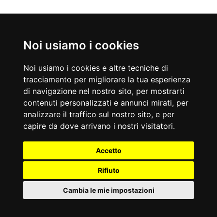
Noi usiamo i cookies
Nati Oggi
Noi usiamo i cookies e altre tecniche di
09/08/1663
09/08/1959
tracciamento per migliorare la tua esperienza
Ferdinando de' Medici
Toni Servillo
di navigazione nel nostro sito, per mostrarti
Principe italiano
Attore italiano
Accadde Oggi
contenuti personalizzati e annunci mirati, per
09/08/1892
09/08/1945
analizzare il traffico sul nostro sito, e per
Thomas Edison ottiene il brevetto per il telegrafo bidirezionale.
Bomba atomica su Nagasaki.
capire da dove arrivano i nostri visitatori.
Aforismi
La fortuna fa come il baro nel giuoco: fa vincere qualche volta
L'amore non lega troppo eguali tempre.
Accetto
per allettare.
Johann Wolfgang Göethe
Anonimo
Rifiuto
Cambia le mie impostazioni