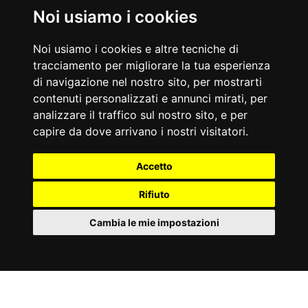
Nati Oggi
Noi usiamo i cookies
07/08/1876
07/08/1921
Mata Hari
Nando Martellini
Noi usiamo i cookies e altre tecniche di
Danzatrice e agente segreto olandese
Giornalista italiano
tracciamento per migliorare la tua esperienza
Accadde Oggi
di navigazione nel nostro sito, per mostrarti
07/08/1420
07/08/2008
contenuti personalizzati e annunci mirati, per
A Firenze, Brunelleschi inizia la cupola di Santa Maria del Fiore.
Muore Andrea Pininfarina.
Aforismi
analizzare il traffico sul nostro sito, e per
I nostri peggiori nemici, e quelli con cui dobbiamo combattere
Il matrimonio semplifica la vita, ma complica la giornata.
capire da dove arrivano i nostri visitatori.
più di tutti, sono dentro.
Edmond Rostand
Miguel De Cervantes
Accetto
Rifiuto
Cambia le mie impostazioni
Partner
©
Privacy
Tutti i
2000
Part. IVA
&
Condizioni