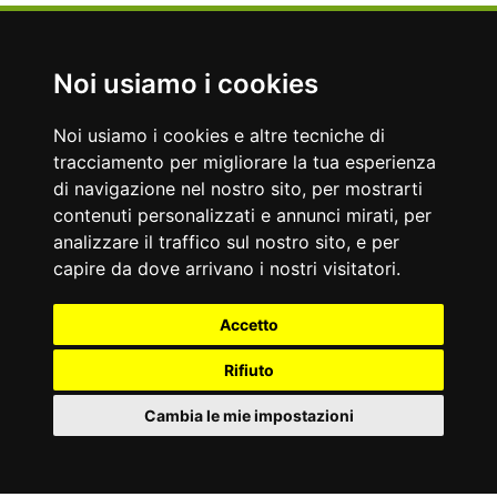
Nati Oggi
Noi usiamo i cookies
09/08/1939
09/08/1959
Romano Prodi
Toni Servillo
Politico
Attore italiano
Noi usiamo i cookies e altre tecniche di
Accadde Oggi
tracciamento per migliorare la tua esperienza
09/08/1991
09/08/1986
di navigazione nel nostro sito, per mostrarti
Viene assassinato il magistrato Antonino Scopelliti.
Ultimo concerto dei Queen a Knebworth con il frontman Freddie
contenuti personalizzati e annunci mirati, per
Mercury.
analizzare il traffico sul nostro sito, e per
Aforismi
capire da dove arrivano i nostri visitatori.
Il desiderio di sembrare incapace impedisce spesso di
Dagli occhi delle donne derivo la mia dottrina: essi brillano
diventarlo.
ancora del vero fuoco di Prometeo, sono i libri, le arti, le
François De La Rochefoucauld
accademie, che mostrano, contengono e nutrono il mondo.
Accetto
William Shakespeare
Rifiuto
Cambia le mie impostazioni