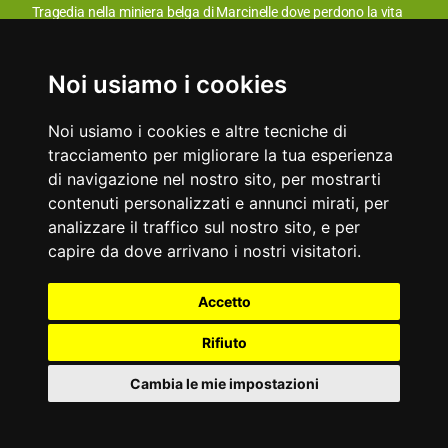
Primo volo in pubblico dei fratelli Wright.
Tragedia nella miniera belga di Marcinelle dove perdono la vita
262 minatori, più della metà italiani.
Aforismi
L'ideologia predominante dei giovani è quella dello stare insieme
Non è l'abito che fa il monaco, ma il monaco sarto che fa l'abito.
Noi usiamo i cookies
agli altri giovani, o, che è lo stesso, dello stare lontano dai
Anonimo
vecchi.
Noi usiamo i cookies e altre tecniche di
Luciano De Crescenzo
tracciamento per migliorare la tua esperienza
di navigazione nel nostro sito, per mostrarti
contenuti personalizzati e annunci mirati, per
analizzare il traffico sul nostro sito, e per
capire da dove arrivano i nostri visitatori.
Partner
Accetto
©
Privacy
Tutti i
2000
Part. IVA
&
Condizioni
Rifiuto
NewCom
diritti
Copyright
-
02327310542
Cookie
d'uso
riservati
2026
Policy
Cambia le mie impostazioni
Concerti a Terni
Eventi Amelia
Concerti
Sagre della Lumaca
Feste Paesane Umbria
Rievocazioni Storiche Terni