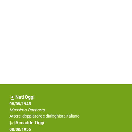
Nati Oggi
08/08/1937
08/08/1945
Dustin Hoffman
Massimo Dapporto
Attore americano
Attore, doppiatore e dialoghista italiano
Accadde Oggi
08/08/1908
08/08/1956